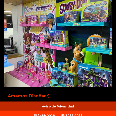
Amamos Diseñar :)
Aviso de Privacidad
55 2489.0028
|
55 2489.0029